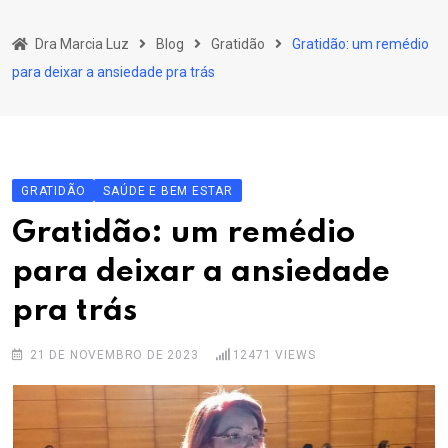
Skip
to
Dra Marcia Luz
Blog
Gratidão
Gratidão: um remédio
content
para deixar a ansiedade pra trás
GRATIDÃO
SAÚDE E BEM ESTAR
Gratidão: um remédio
para deixar a ansiedade
pra trás
21 DE NOVEMBRO DE 2023
12471
VIEWS