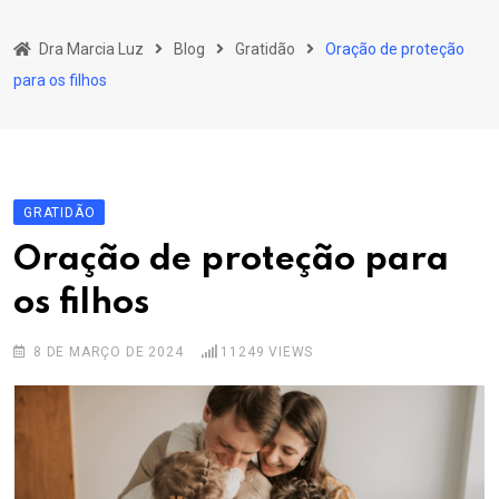
Skip
to
Dra Marcia Luz
Blog
Gratidão
Oração de proteção
content
para os filhos
GRATIDÃO
Oração de proteção para
os filhos
8 DE MARÇO DE 2024
11249
VIEWS