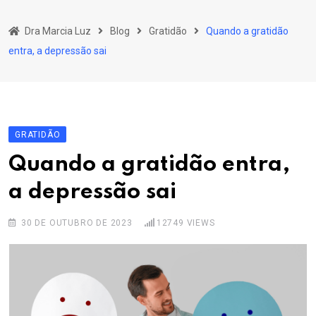
Skip
to
Dra Marcia Luz
Blog
Gratidão
Quando a gratidão
content
entra, a depressão sai
GRATIDÃO
Quando a gratidão entra,
a depressão sai
30 DE OUTUBRO DE 2023
12749
VIEWS