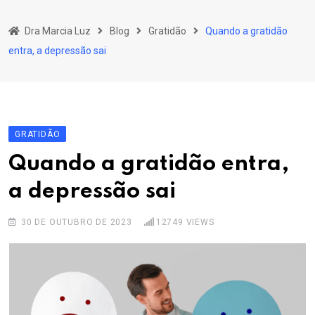
Skip
to
Dra Marcia Luz
Blog
Gratidão
Quando a gratidão
content
entra, a depressão sai
GRATIDÃO
Quando a gratidão entra,
a depressão sai
30 DE OUTUBRO DE 2023
12749
VIEWS