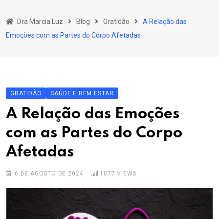
Skip
to
Dra Marcia Luz
Blog
Gratidão
A Relação das
content
Emoções com as Partes do Corpo Afetadas
GRATIDÃO
SAÚDE E BEM ESTAR
A Relação das Emoções
com as Partes do Corpo
Afetadas
6 DE AGOSTO DE 2024
1077
VIEWS