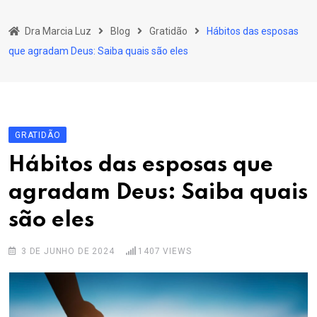
Skip
to
Dra Marcia Luz
Blog
Gratidão
Hábitos das esposas
content
que agradam Deus: Saiba quais são eles
GRATIDÃO
Hábitos das esposas que
agradam Deus: Saiba quais
são eles
3 DE JUNHO DE 2024
1407
VIEWS