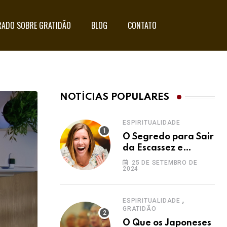
ADO SOBRE GRATIDÃO
BLOG
CONTATO
NOTÍCIAS POPULARES
ESPIRITUALIDADE
O Segredo para Sair
da Escassez e
Acessar a
25 DE SETEMBRO DE
2024
Abundância:
Ho’oponopono pela
Prosperidade
,
ESPIRITUALIDADE
GRATIDÃO
O Que os Japoneses