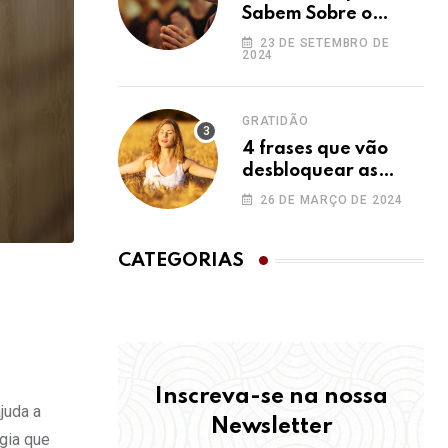
Sabem Sobre o
Ho’oponopono e
23 DE SETEMBRO DE
2024
Você Não
GRATIDÃO
4 frases que vão
desbloquear as
bênçãos na sua vida
26 DE MARÇO DE 2024
CATEGORIAS
Inscreva-se na nossa
juda a
Newsletter
gia que