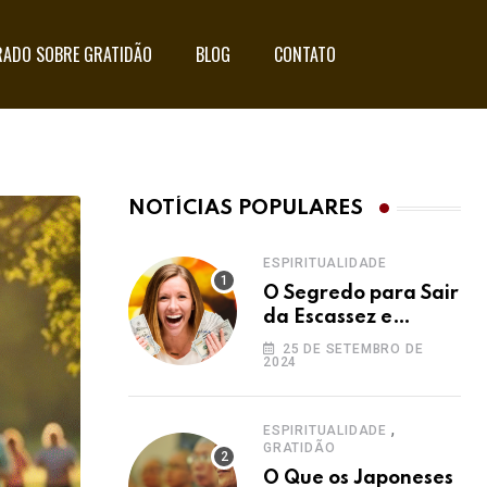
ADO SOBRE GRATIDÃO
BLOG
CONTATO
NOTÍCIAS POPULARES
ESPIRITUALIDADE
O Segredo para Sair
da Escassez e
Acessar a
25 DE SETEMBRO DE
2024
Abundância:
Ho’oponopono pela
Prosperidade
,
ESPIRITUALIDADE
GRATIDÃO
O Que os Japoneses