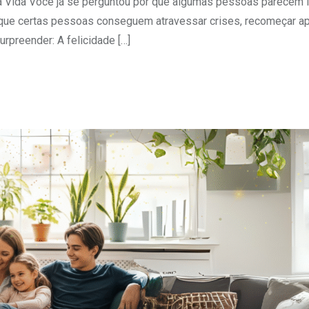
 Vida Você já se perguntou por que algumas pessoas parecem ir
 que certas pessoas conseguem atravessar crises, recomeçar a
urpreender: A felicidade […]