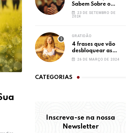
Sabem Sobre o
Ho’oponopono e
23 DE SETEMBRO DE
2024
Você Não
GRATIDÃO
4 frases que vão
desbloquear as
bênçãos na sua vida
26 DE MARÇO DE 2024
CATEGORIAS
Sua
Inscreva-se na nossa
Newsletter