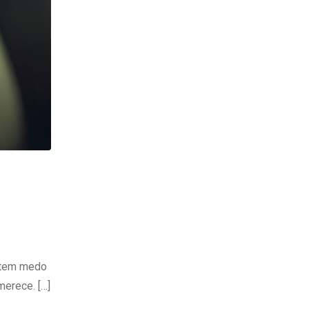
s tem medo
merece. […]