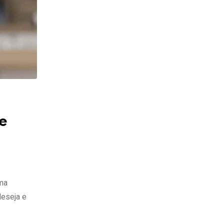
e
ma
deseja e