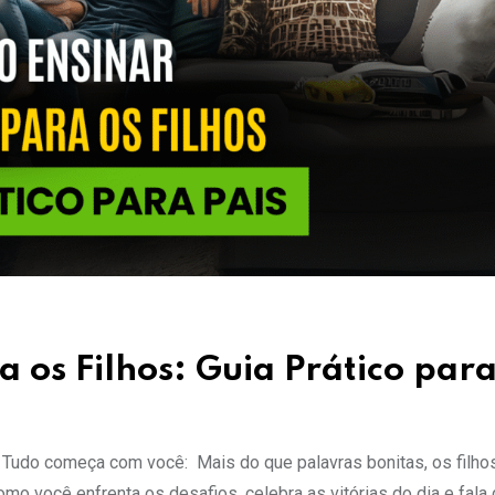
 os Filhos: Guia Prático para
s Tudo começa com você: Mais do que palavras bonitas, os filho
mo você enfrenta os desafios, celebra as vitórias do dia e fala 