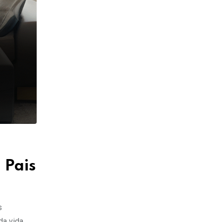
 Pais
s
da vida