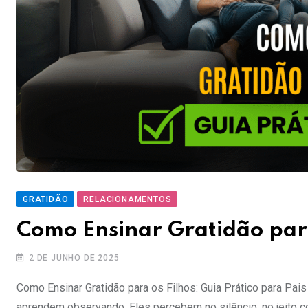
GRATIDÃO
RELACIONAMENTOS
Como Ensinar Gratidão para
2 DE JUNHO DE 2025
Como Ensinar Gratidão para os Filhos: Guia Prático para Pai
aprendem observando. Eles percebem no silêncio: no jeito co