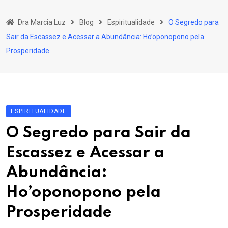
Skip
to
Dra Marcia Luz
Blog
Espiritualidade
O Segredo para
content
Sair da Escassez e Acessar a Abundância: Ho’oponopono pela
Prosperidade
ESPIRITUALIDADE
O Segredo para Sair da
Escassez e Acessar a
Abundância:
Ho’oponopono pela
Prosperidade