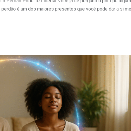
 o Perdão Pode Te Libertar Você já se perguntou por que algum
 o perdão é um dos maiores presentes que você pode dar a si m