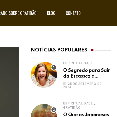
ADO SOBRE GRATIDÃO
BLOG
CONTATO
NOTÍCIAS POPULARES
ESPIRITUALIDADE
O Segredo para Sair
da Escassez e
Acessar a
25 DE SETEMBRO DE
2024
Abundância:
Ho’oponopono pela
Prosperidade
,
ESPIRITUALIDADE
GRATIDÃO
O Que os Japoneses