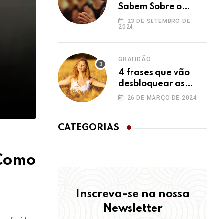
Sabem Sobre o
Ho’oponopono e
23 DE SETEMBRO DE
2024
Você Não
GRATIDÃO
4 frases que vão
desbloquear as
bênçãos na sua vida
26 DE MARÇO DE 2024
CATEGORIAS
 Como
Inscreva-se na nossa
Newsletter