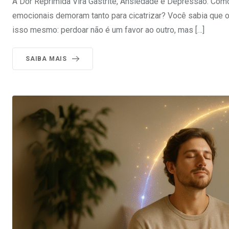
A Dor Reprimida Vira Gastrite, Ansiedade e Depressão: Como
emocionais demoram tanto para cicatrizar? Você sabia que
isso mesmo: perdoar não é um favor ao outro, mas […]
SAIBA MAIS