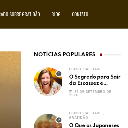
ADO SOBRE GRATIDÃO
BLOG
CONTATO
NOTÍCIAS POPULARES
ESPIRITUALIDADE
O Segredo para Sair
da Escassez e
Acessar a
25 DE SETEMBRO DE
2024
Abundância:
Ho’oponopono pela
Prosperidade
,
ESPIRITUALIDADE
GRATIDÃO
O Que os Japoneses