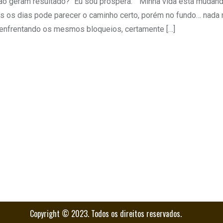
o geram resultado? “Eu sou próspera.” “Minha vida está mudand
dos os dias pode parecer o caminho certo, porém no fundo… nada
enfrentando os mesmos bloqueios, certamente […]
Copyright © 2023. Todos os direitos reservados.