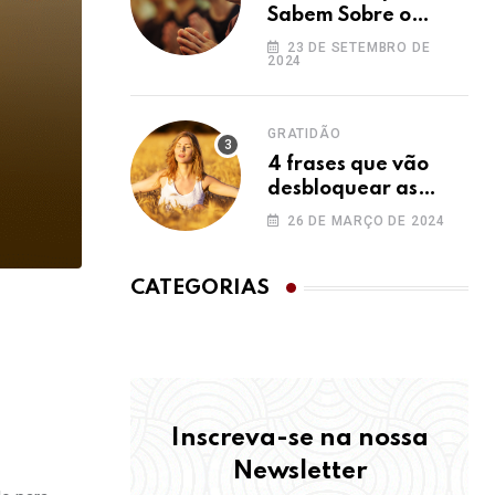
Sabem Sobre o
Ho’oponopono e
23 DE SETEMBRO DE
2024
Você Não
GRATIDÃO
4 frases que vão
desbloquear as
bênçãos na sua vida
26 DE MARÇO DE 2024
CATEGORIAS
Inscreva-se na nossa
Newsletter