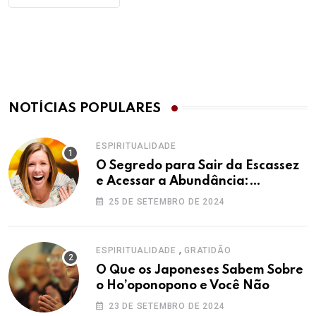
NOTÍCIAS POPULARES
ESPIRITUALIDADE
O Segredo para Sair da Escassez
e Acessar a Abundância:
Ho’oponopono pela Prosperidade
25 DE SETEMBRO DE 2024
,
ESPIRITUALIDADE
GRATIDÃO
O Que os Japoneses Sabem Sobre
o Ho’oponopono e Você Não
23 DE SETEMBRO DE 2024