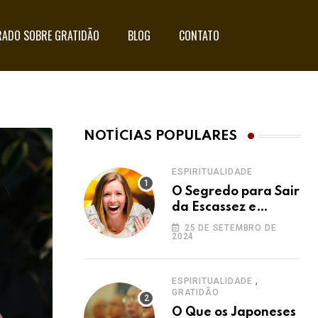
ADO SOBRE GRATIDÃO
BLOG
CONTATO
NOTÍCIAS POPULARES
ESPIRITUALIDADE
O Segredo para Sair
da Escassez e
Acessar a
25 DE SETEMBRO DE
2024
Abundância:
Ho’oponopono pela
Prosperidade
,
ESPIRITUALIDADE
GRATIDÃO
O Que os Japoneses