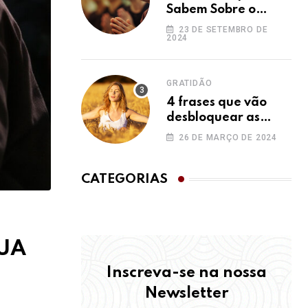
Sabem Sobre o
Ho’oponopono e
23 DE SETEMBRO DE
2024
Você Não
GRATIDÃO
4 frases que vão
desbloquear as
bênçãos na sua vida
26 DE MARÇO DE 2024
CATEGORIAS
SUA
Inscreva-se na nossa
Newsletter