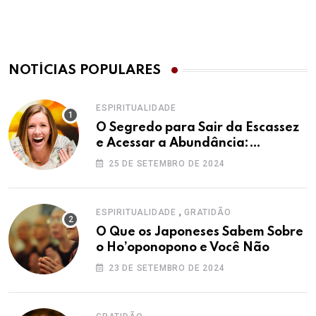
NOTÍCIAS POPULARES
ESPIRITUALIDADE
O Segredo para Sair da Escassez
e Acessar a Abundância:
Ho’oponopono pela Prosperidade
25 DE SETEMBRO DE 2024
,
ESPIRITUALIDADE
GRATIDÃO
O Que os Japoneses Sabem Sobre
o Ho’oponopono e Você Não
23 DE SETEMBRO DE 2024