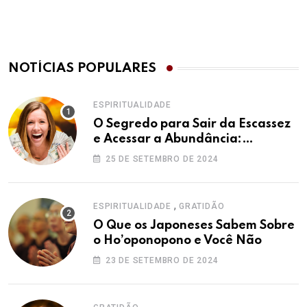
NOTÍCIAS POPULARES
ESPIRITUALIDADE
O Segredo para Sair da Escassez
e Acessar a Abundância:
Ho’oponopono pela Prosperidade
25 DE SETEMBRO DE 2024
,
ESPIRITUALIDADE
GRATIDÃO
O Que os Japoneses Sabem Sobre
o Ho’oponopono e Você Não
23 DE SETEMBRO DE 2024