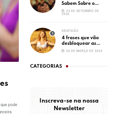
Sabem Sobre o
Ho’oponopono e
23 DE SETEMBRO DE
2024
Você Não
GRATIDÃO
4 frases que vão
desbloquear as
bênçãos na sua vida
26 DE MARÇO DE 2024
CATEGORIAS
es
Inscreva-se na nossa
a que pode
Newsletter
nceira.