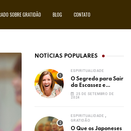
ADO SOBRE GRATIDÃO
BLOG
CONTATO
NOTÍCIAS POPULARES
ESPIRITUALIDADE
O Segredo para Sair
da Escassez e
Acessar a
25 DE SETEMBRO DE
2024
Abundância:
Ho’oponopono pela
Prosperidade
,
ESPIRITUALIDADE
GRATIDÃO
O Que os Japoneses