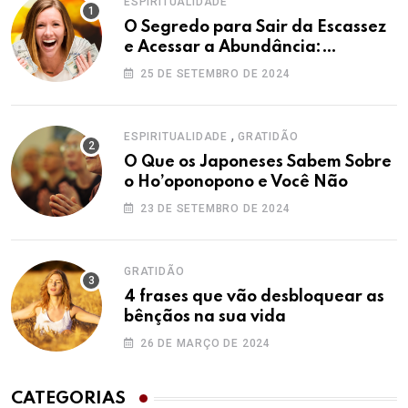
ESPIRITUALIDADE
O Segredo para Sair da Escassez
e Acessar a Abundância:
Ho’oponopono pela Prosperidade
25 DE SETEMBRO DE 2024
,
ESPIRITUALIDADE
GRATIDÃO
O Que os Japoneses Sabem Sobre
o Ho’oponopono e Você Não
23 DE SETEMBRO DE 2024
GRATIDÃO
4 frases que vão desbloquear as
bênçãos na sua vida
26 DE MARÇO DE 2024
CATEGORIAS