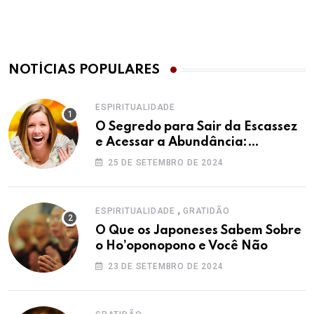
NOTÍCIAS POPULARES
ESPIRITUALIDADE
O Segredo para Sair da Escassez
e Acessar a Abundância:
Ho’oponopono pela Prosperidade
25 DE SETEMBRO DE 2024
,
ESPIRITUALIDADE
GRATIDÃO
O Que os Japoneses Sabem Sobre
o Ho’oponopono e Você Não
23 DE SETEMBRO DE 2024