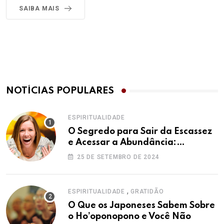
SAIBA MAIS
NOTÍCIAS POPULARES
ESPIRITUALIDADE
O Segredo para Sair da Escassez
e Acessar a Abundância:
Ho’oponopono pela Prosperidade
25 DE SETEMBRO DE 2024
,
ESPIRITUALIDADE
GRATIDÃO
O Que os Japoneses Sabem Sobre
o Ho’oponopono e Você Não