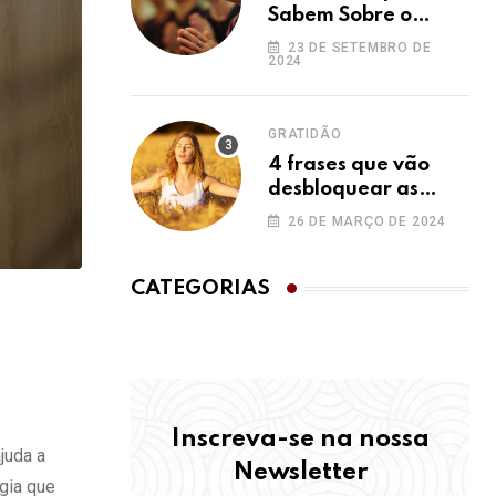
Sabem Sobre o
Ho’oponopono e
23 DE SETEMBRO DE
2024
Você Não
GRATIDÃO
4 frases que vão
desbloquear as
bênçãos na sua vida
26 DE MARÇO DE 2024
CATEGORIAS
Inscreva-se na nossa
juda a
Newsletter
gia que