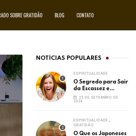
ADO SOBRE GRATIDÃO
BLOG
CONTATO
NOTÍCIAS POPULARES
ESPIRITUALIDADE
O Segredo para Sair
da Escassez e
Acessar a
25 DE SETEMBRO DE
2024
Abundância:
Ho’oponopono pela
Prosperidade
,
ESPIRITUALIDADE
GRATIDÃO
O Que os Japoneses