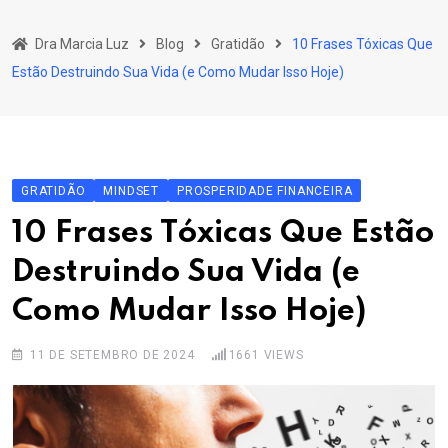
Skip
to
Dra Marcia Luz
Blog
Gratidão
10 Frases Tóxicas Que
content
Estão Destruindo Sua Vida (e Como Mudar Isso Hoje)
GRATIDÃO
MINDSET
PROSPERIDADE FINANCEIRA
10 Frases Tóxicas Que Estão
Destruindo Sua Vida (e
Como Mudar Isso Hoje)
11 DE SETEMBRO DE 2024
1661
VIEWS