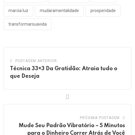
marcia luz
mudaramentalidade
prosperidade
transformarsuavida
POSTAGEM ANTERIOR
Técnica 33×3 Da Gratidão: Atraia tudo o
que Deseja
PRÓXIMA POSTAGEM
Mude Seu Padrão Vibratório – 5 Minutos
para o Dinheiro Correr Atrás de Você