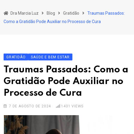
Skip
to
Dra Marcia Luz
Blog
Gratidão
Traumas Passados:
content
Como a Gratidão Pode Auxiliar no Processo de Cura
GRATIDÃO
SAÚDE E BEM ESTAR
Traumas Passados: Como a
Gratidão Pode Auxiliar no
Processo de Cura
7 DE AGOSTO DE 2024
1431
VIEWS