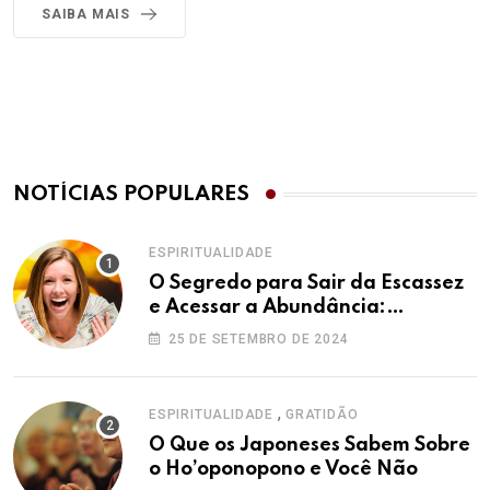
SAIBA MAIS
NOTÍCIAS POPULARES
ESPIRITUALIDADE
O Segredo para Sair da Escassez
e Acessar a Abundância:
Ho’oponopono pela Prosperidade
25 DE SETEMBRO DE 2024
,
ESPIRITUALIDADE
GRATIDÃO
O Que os Japoneses Sabem Sobre
o Ho’oponopono e Você Não