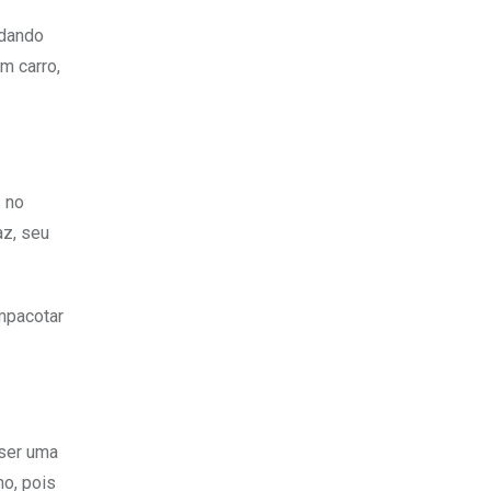
 dando
m carro,
 no
az, seu
mpacotar
 ser uma
o, pois