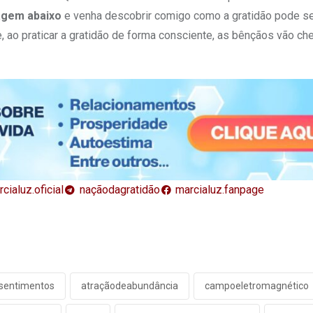
agem abaixo
e venha descobrir comigo como a gratidão pode se
e, ao praticar a gratidão de forma consciente, as bênçãos vão ch
cialuz.oficial
naçãodagratidão
marcialuz.fanpage
sentimentos
atraçãodeabundância
campoeletromagnético