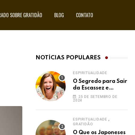
ADO SOBRE GRATIDÃO
BLOG
CONTATO
NOTÍCIAS POPULARES
ESPIRITUALIDADE
O Segredo para Sair
da Escassez e
Acessar a
25 DE SETEMBRO DE
2024
Abundância:
Ho’oponopono pela
Prosperidade
,
ESPIRITUALIDADE
GRATIDÃO
O Que os Japoneses