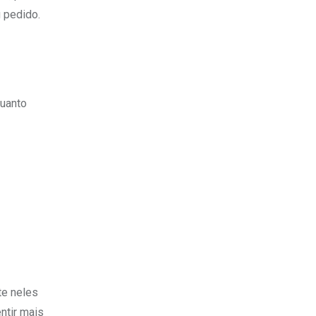
 pedido.
quanto
te neles
ntir mais