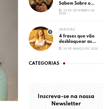
Sabem Sobre o
Ho’oponopono e
23 DE SETEMBRO DE
2024
Você Não
GRATIDÃO
4 frases que vão
desbloquear as
bênçãos na sua vida
26 DE MARÇO DE 2024
CATEGORIAS
Inscreva-se na nossa
Newsletter