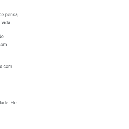
cê pensa,
 vida.
No
 com
os com
ade. Ele