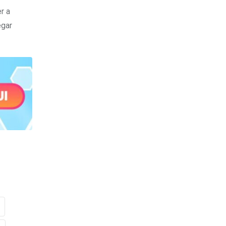
r a
egar