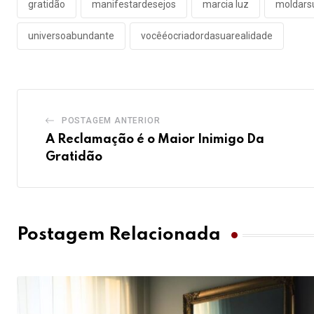
gratidão
manifestardesejos
marcia luz
moldars
universoabundante
vocêéocriadordasuarealidade
POSTAGEM ANTERIOR
A Reclamação é o Maior Inimigo Da
Gratidão
Postagem Relacionada