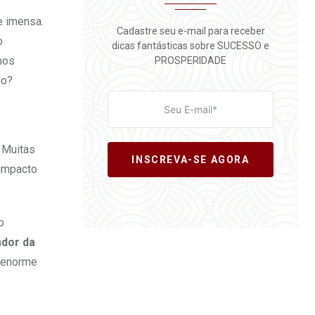
e imensa.
Cadastre seu e-mail para receber
o
dicas fantásticas sobre SUCESSO e
mos
PROSPERIDADE
do?
. Muitas
INSCREVA-SE AGORA
 impacto
o
ador da
a enorme