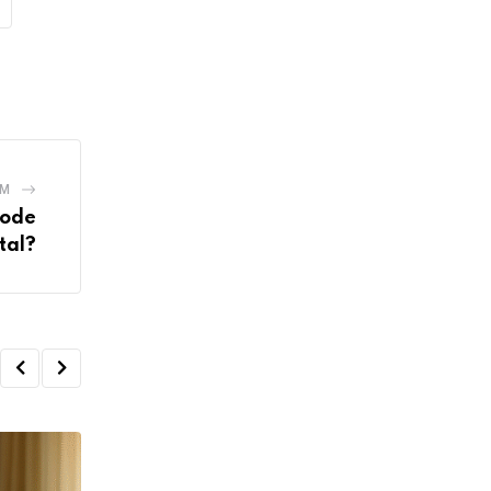
EM
Pode
tal?