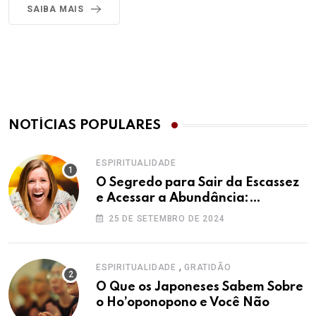
SAIBA MAIS
NOTÍCIAS POPULARES
ESPIRITUALIDADE
O Segredo para Sair da Escassez
e Acessar a Abundância:
Ho’oponopono pela Prosperidade
25 DE SETEMBRO DE 2024
,
ESPIRITUALIDADE
GRATIDÃO
O Que os Japoneses Sabem Sobre
o Ho’oponopono e Você Não