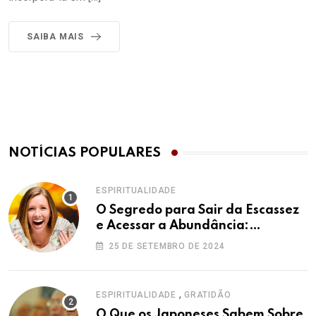
SAIBA MAIS
NOTÍCIAS POPULARES
ESPIRITUALIDADE
O Segredo para Sair da Escassez
e Acessar a Abundância:
Ho’oponopono pela Prosperidade
25 DE SETEMBRO DE 2024
,
ESPIRITUALIDADE
GRATIDÃO
O Que os Japoneses Sabem Sobre