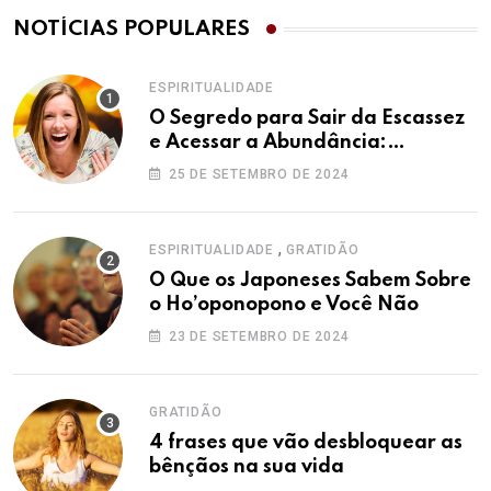
NOTÍCIAS POPULARES
ESPIRITUALIDADE
O Segredo para Sair da Escassez
e Acessar a Abundância:
Ho’oponopono pela Prosperidade
25 DE SETEMBRO DE 2024
,
ESPIRITUALIDADE
GRATIDÃO
O Que os Japoneses Sabem Sobre
o Ho’oponopono e Você Não
23 DE SETEMBRO DE 2024
GRATIDÃO
4 frases que vão desbloquear as
bênçãos na sua vida