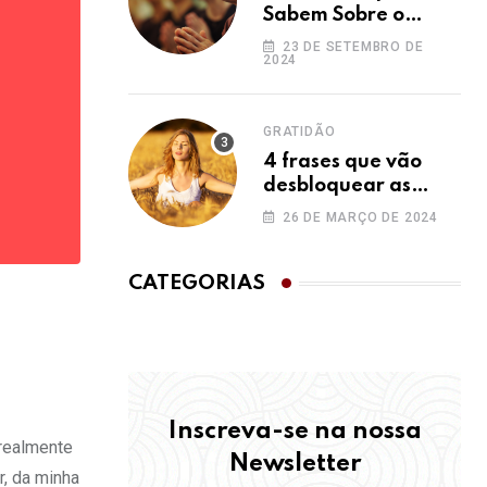
Sabem Sobre o
Ho’oponopono e
23 DE SETEMBRO DE
2024
Você Não
GRATIDÃO
4 frases que vão
desbloquear as
bênçãos na sua vida
26 DE MARÇO DE 2024
CATEGORIAS
Inscreva-se na nossa
 realmente
Newsletter
r, da minha