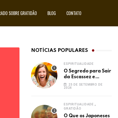
ADO SOBRE GRATIDÃO
BLOG
CONTATO
NOTÍCIAS POPULARES
ESPIRITUALIDADE
O Segredo para Sair
da Escassez e
Acessar a
25 DE SETEMBRO DE
2024
Abundância:
Ho’oponopono pela
Prosperidade
,
ESPIRITUALIDADE
GRATIDÃO
O Que os Japoneses