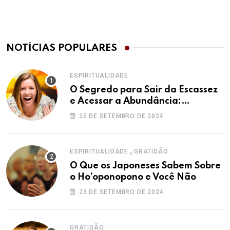
NOTÍCIAS POPULARES
ESPIRITUALIDADE
O Segredo para Sair da Escassez
e Acessar a Abundância:
Ho’oponopono pela Prosperidade
25 DE SETEMBRO DE 2024
,
ESPIRITUALIDADE
GRATIDÃO
O Que os Japoneses Sabem Sobre
o Ho’oponopono e Você Não
23 DE SETEMBRO DE 2024
GRATIDÃO