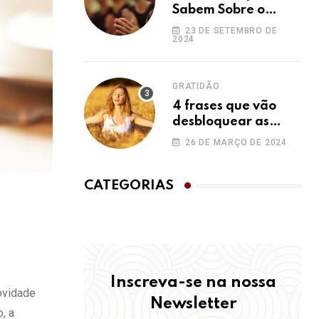
Sabem Sobre o
Ho’oponopono e
23 DE SETEMBRO DE
2024
Você Não
GRATIDÃO
4 frases que vão
desbloquear as
bênçãos na sua vida
26 DE MARÇO DE 2024
CATEGORIAS
Inscreva-se na nossa
novidade
Newsletter
, a