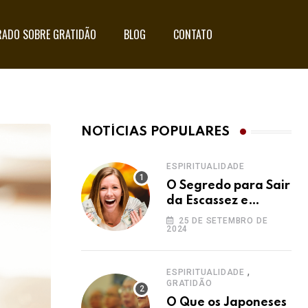
ADO SOBRE GRATIDÃO
BLOG
CONTATO
NOTÍCIAS POPULARES
ESPIRITUALIDADE
O Segredo para Sair
da Escassez e
Acessar a
25 DE SETEMBRO DE
2024
Abundância:
Ho’oponopono pela
Prosperidade
,
ESPIRITUALIDADE
GRATIDÃO
O Que os Japoneses