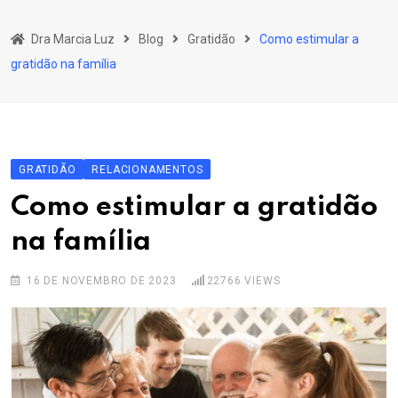
Skip
to
Dra Marcia Luz
Blog
Gratidão
Como estimular a
content
gratidão na família
GRATIDÃO
RELACIONAMENTOS
Como estimular a gratidão
na família
16 DE NOVEMBRO DE 2023
22766
VIEWS