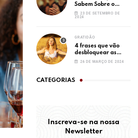
Sabem Sobre o
Ho’oponopono e
23 DE SETEMBRO DE
2024
Você Não
GRATIDÃO
4 frases que vão
desbloquear as
bênçãos na sua vida
26 DE MARÇO DE 2024
CATEGORIAS
Inscreva-se na nossa
Newsletter