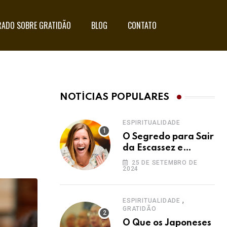
ADO SOBRE GRATIDÃO
BLOG
CONTATO
NOTÍCIAS POPULARES
ESPIRITUALIDADE
O Segredo para Sair
da Escassez e
Acessar a
25 DE SETEMBRO DE
2024
Abundância:
Ho’oponopono pela
Prosperidade
,
ESPIRITUALIDADE
GRATIDÃO
O Que os Japoneses