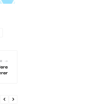
EM
Para
erar