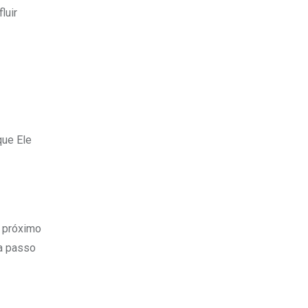
luir
que Ele
o próximo
da passo