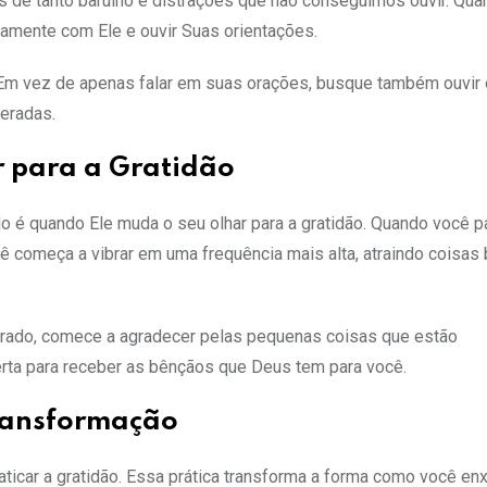
s de tanto barulho e distrações que não conseguimos ouvir. Qu
damente com Ele e ouvir Suas orientações.
Em vez de apenas falar em suas orações, busque também ouvir 
peradas.
r para a Gratidão
 é quando Ele muda o seu olhar para a gratidão. Quando você p
ê começa a vibrar em uma frequência mais alta, atraindo coisas
errado, comece a agradecer pelas pequenas coisas que estão
erta para receber as bênçãos que Deus tem para você.
ransformação
ticar a gratidão. Essa prática transforma a forma como você en