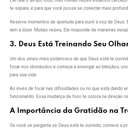
Ele fala o tempo todo, mas muitas vezes estamos cercado
te separa, é para que você possa se conectar mais profun
Reserve momentos de quietude para ouvir a voz de Deus. 
tem a dizer. Muitas vezes, Ele responde de maneiras ines
3. Deus Está Treinando Seu Olha
Um dos sinais mais poderosos de que Deus está te ouvindo
focar nos obstáculos e começa a enxergar as bênçãos, voc
para sua vida.
Ao invés de focar nas dificuldades ou no que está dando 
funcionando. Essa mudança de foco te coloca na direção c
A Importância da Gratidão na T
Se você se pergunta se Deus está te ouvindo, comece a pra