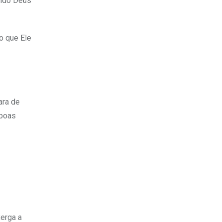
ando Deus
o que Ele
ara de
 boas
xerga a