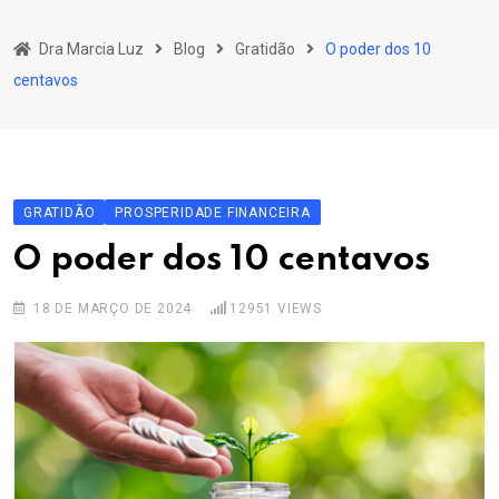
Skip
to
Dra Marcia Luz
Blog
Gratidão
O poder dos 10
content
centavos
GRATIDÃO
PROSPERIDADE FINANCEIRA
O poder dos 10 centavos
18 DE MARÇO DE 2024
12951
VIEWS