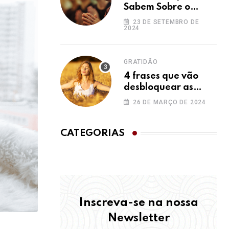
Sabem Sobre o
Ho’oponopono e
23 DE SETEMBRO DE
2024
Você Não
GRATIDÃO
4 frases que vão
desbloquear as
bênçãos na sua vida
26 DE MARÇO DE 2024
CATEGORIAS
Inscreva-se na nossa
Newsletter