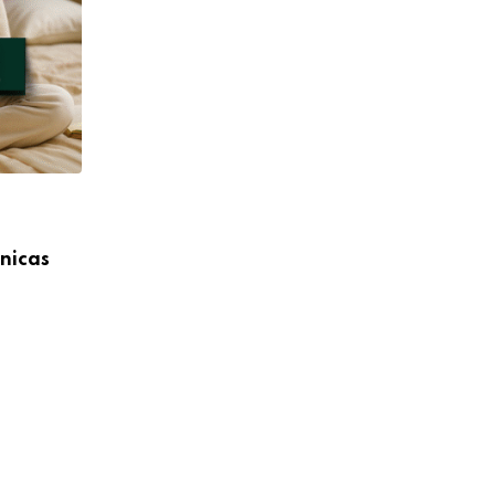
nicas
,
,
GRATIDÃO
MINDSET
SAÚDE E BEM ESTAR
Medo de Dirigir: Como superar a Gratid
30 DE ABRIL DE 2025