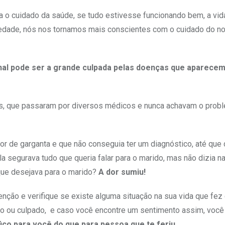
a o cuidado da saúde, se tudo estivesse funcionando bem, a vid
ciedade, nós nos tornamos mais conscientes com o cuidado do 
nal pode ser a grande culpada pelas doenças que aparecem
s, que passaram por diversos médicos e nunca achavam o probl
r de garganta e que não conseguia ter um diagnóstico, até que 
 segurava tudo que queria falar para o marido, mas não dizia n
que desejava para o marido?
A dor sumiu!
enção e verifique se existe alguma situação na sua vida que fe
o ou culpado, e caso você encontre um sentimento assim, você
ico para você do que para pessoa que te feriu.