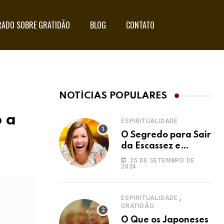
ADO SOBRE GRATIDÃO
BLOG
CONTATO
NOTÍCIAS POPULARES
 a
ESPIRITUALIDADE
O Segredo para Sair
da Escassez e
Acessar a
25 DE SETEMBRO DE
2024
Abundância:
Ho’oponopono pela
Prosperidade
,
ESPIRITUALIDADE
GRATIDÃO
O Que os Japoneses