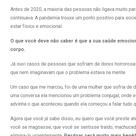
Antes de 2020, a maioria das pessoas não ligava muito par
continuava. A pandemia trouxe um ponto positivo para so
estar físico e emocional.
O que você deve não saber é que a sua saúde emocio
corpo.
Já ouvi casos de pessoas que sofriam de dores horrorosa
que nem imaginavam que o problema estava na mente.
Um caso que me marcou, foi de uma mulher que sofria de do
uma conversa ela mencionou um problema conjugal, onde ela
advinha o que aconteceu quando ela começou a falar tudo 
Agora que você já sabe disso, eu quero que você preste at
você se magoasse, que você se sentisse traído, machucad
elimina-lo urgentemente.
Perdoar será muito mais benéf