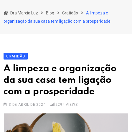
Skip
to
Dra Marcia Luz
Blog
Gratidão
A limpeza e
content
organização da sua casa tem ligação com a prosperidade
GRATIDÃO
A limpeza e organização
da sua casa tem ligação
com a prosperidade
3 DE ABRIL DE 2024
2294
VIEWS