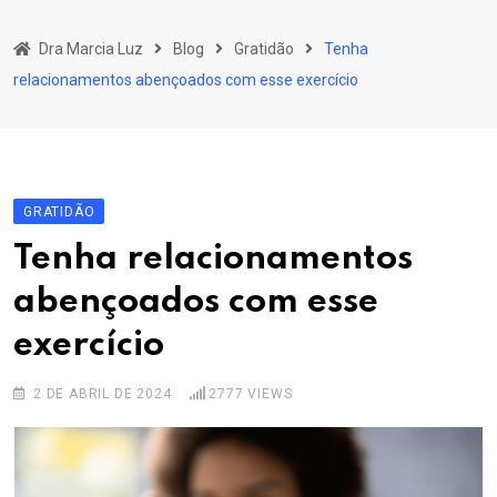
Skip
to
Dra Marcia Luz
Blog
Gratidão
Tenha
content
relacionamentos abençoados com esse exercício
GRATIDÃO
Tenha relacionamentos
abençoados com esse
exercício
2 DE ABRIL DE 2024
2777
VIEWS